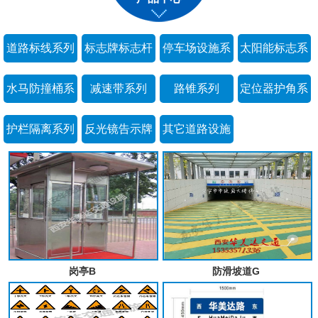
道路标线系列
标志牌标志杆
停车场设施系
太阳能标志系
系列
列
列
水马防撞桶系
减速带系列
路锥系列
定位器护角系
列
列
护栏隔离系列
反光镜告示牌
其它道路设施
系列
系列
岗亭B
防滑坡道G