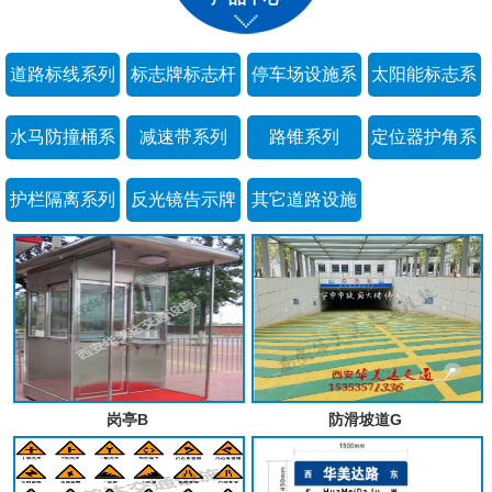
道路标线系列
标志牌标志杆
停车场设施系
太阳能标志系
系列
列
列
水马防撞桶系
减速带系列
路锥系列
定位器护角系
列
列
护栏隔离系列
反光镜告示牌
其它道路设施
系列
系列
岗亭B
防滑坡道G