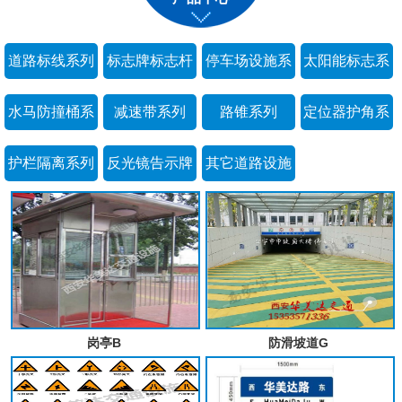
道路标线系列
标志牌标志杆
停车场设施系
太阳能标志系
系列
列
列
水马防撞桶系
减速带系列
路锥系列
定位器护角系
列
列
护栏隔离系列
反光镜告示牌
其它道路设施
系列
系列
岗亭B
防滑坡道G